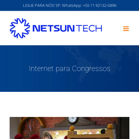
Ir
LIGUE PARA NÓS! SP: WhatsApp:
‪+55 11 92132‑5896‬
para
o
conteúdo
Internet para Congressos