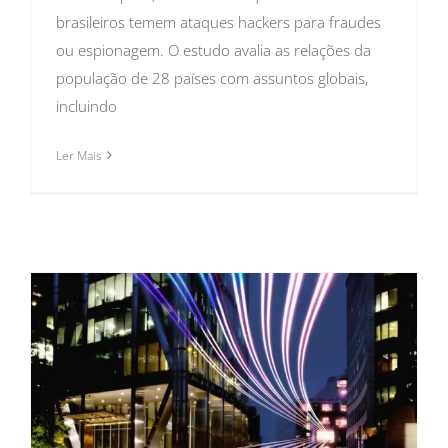
brasileiros temem ataques hackers para fraudes
ou espionagem. O estudo avalia as relações da
população de 28 países com assuntos globais,
incluindo
Ler Mais