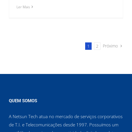
Ler Mais
Próximo
1
2
QUEM SOMOS
A Netsun Tech atua no mercado de serviços corporativos
de T.I. e Telecomunicações desde 1997. Possuímos um