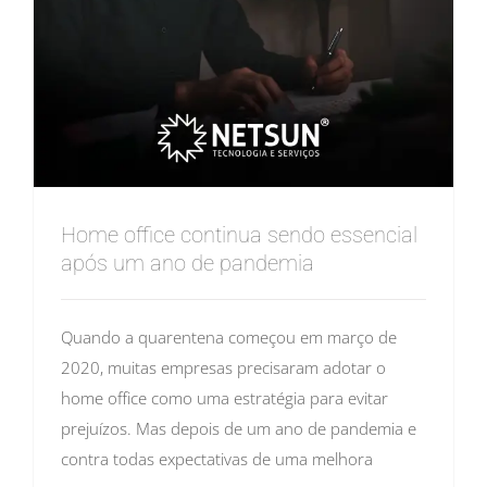
Home office continua sendo essencial
após um ano de pandemia
Quando a quarentena começou em março de
2020, muitas empresas precisaram adotar o
home office como uma estratégia para evitar
prejuízos. Mas depois de um ano de pandemia e
contra todas expectativas de uma melhora