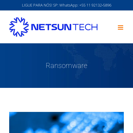
Ir
LIGUE PARA NÓS! SP: WhatsApp:
‪+55 11 92132‑5896‬
para
o
conteúdo
Ransomware