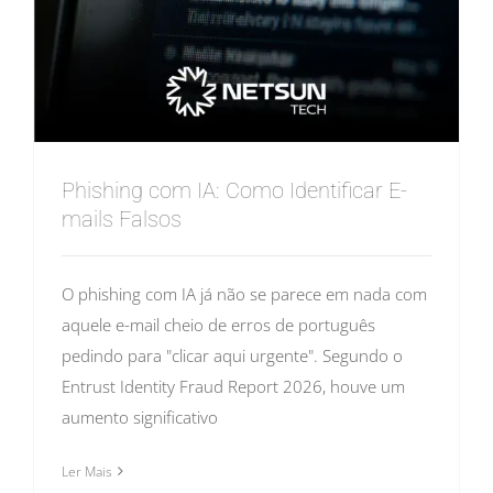
Phishing com IA: Como Identificar E-
mails Falsos
O phishing com IA já não se parece em nada com
aquele e-mail cheio de erros de português
pedindo para "clicar aqui urgente". Segundo o
Entrust Identity Fraud Report 2026, houve um
aumento significativo
Ler Mais