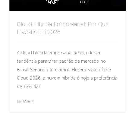
Cloud Híbrida Empresarial: Por Que
Investir em 2026
A cloud híbrida empresarial deixou de ser
tendência para virar padrão de mercado no
Brasil. Segundo o relatório Flexera State of the
Cloud 2026, a nuvem híbrida é hoje a preferência
de 73% das
Ler Mais