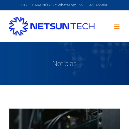
Ir
LIGUE PARA NÓS! SP: WhatsApp:
‪+55 11 92132‑5896‬
para
o
conteúdo
Notícias