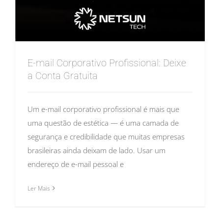
E-mail Corporativo Profissional: Deixe
a Conta Gratuita
Um e-mail corporativo profissional é mais que
uma questão de estética — é uma camada de
segurança e credibilidade que muitas empresas
brasileiras ainda deixam de lado. Usar um
endereço de e-mail pessoal e
Ler Mais