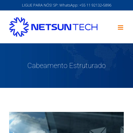
Ir
LIGUE PARA NÓS! SP: WhatsApp:
‪+55 11 92132‑5896‬
para
o
conteúdo
Cabeamento Estruturado