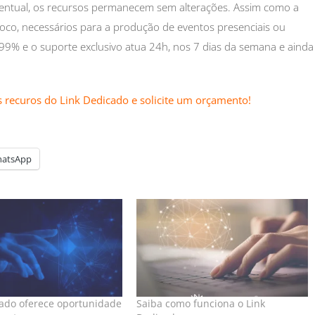
ventual, os recursos permanecem sem alterações. Assim como a
oco, necessários para a produção de eventos presenciais ou
a 99% e o suporte exclusivo atua 24h, nos 7 dias da semana e ainda
s recuros do Link Dedicado e solicite um orçamento!
atsApp
cado oferece oportunidade
Saiba como funciona o Link