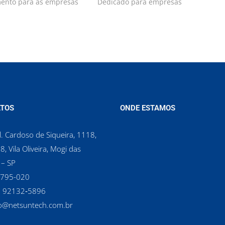
mento para as empresas
Dedicado para empresas
TOS
ONDE ESTAMOS
. Cardoso de Siqueira, 1118,
8, Vila Oliveira, Mogi das
 – SP
8795-020
1 92132‑5896‬
o@netsuntech.com.br