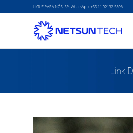
Ir
LIGUE PARA NÓS! SP: WhatsApp:
‪+55 11 92132‑5896‬
para
o
conteúdo
Link 