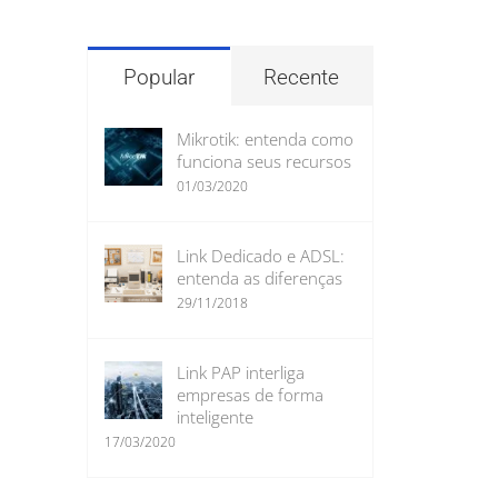
para:
Popular
Recente
Mikrotik: entenda como
funciona seus recursos
01/03/2020
Link Dedicado e ADSL:
entenda as diferenças
29/11/2018
Link PAP interliga
empresas de forma
inteligente
17/03/2020