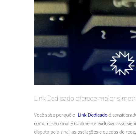
Link Dedicado oferece maior simetr
Você sabe porquê o
Link Dedicado
é considerado
comum, seu sinal é totalmente exclusivo, isso sig
disputa pelo sinal, as oscilações e quedas de red