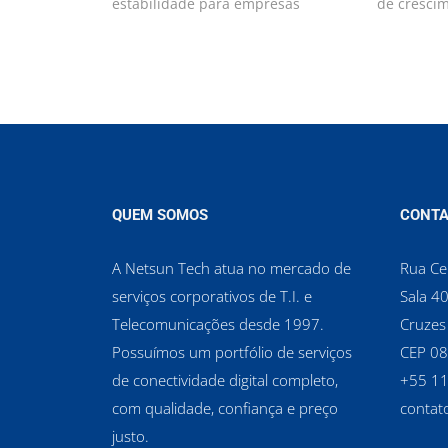
estabilidade para empresas
de cresci
QUEM SOMOS
CONTA
A Netsun Tech atua no mercado de
Rua Cel
serviços corporativos de T.I. e
Sala 40
Telecomunicações desde 1997.
Cruzes
Possuímos um portfólio de serviços
CEP 0
de conectividade digital completo,
‪+55 1
com qualidade, confiança e preço
contat
justo.