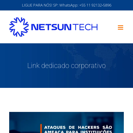
Ir
LIGUE PARA NÓS! SP: WhatsApp:
‪+55 11 92132‑5896‬
para
o
conteúdo
Link dedicado corporativo