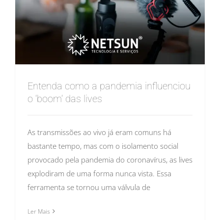
Entenda como a pandemia influenciou
o ‘boom’ das lives
As transmissões ao vivo já eram comuns há
bastante tempo, mas com o isolamento social
provocado pela pandemia do coronavírus, as lives
explodiram de uma forma nunca vista. Essa
ferramenta se tornou uma válvula de
Ler Mais