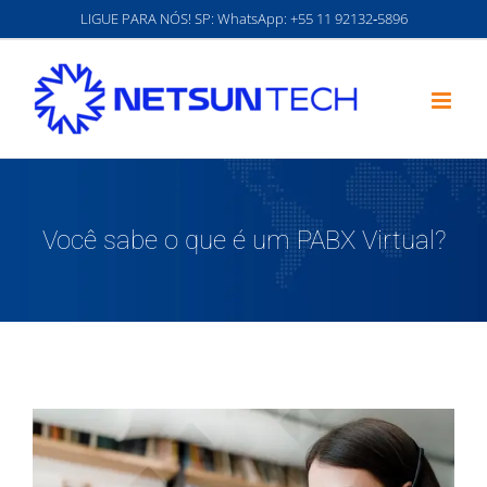
Ir
LIGUE PARA NÓS! SP: WhatsApp:
‪+55 11 92132‑5896‬
para
o
conteúdo
Você sabe o que é um PABX Virtual?