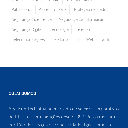
Pabx cloud
Protection Pack
Proteção de Dados
Segurança Cibernética
Segurança da Informação
Segurança Digital
Tecnologia
Telecom
Telecomunicações
Telefonia
TI
Web
wi-fi
QUEM SOMOS
A Netsun Tech atua no mercado de serviços corporativos
de T.I. e Telecomunicações desde 1997. Possuímos um
portfólio de serviços de conectividade digital completo,