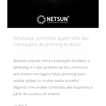
WhatsApp concentra quase 90% das
mensagens de phishing do Brasil
Bastante popular entre a população brasileira, o
WhatsApp é o alvo preferencial dos criminosos
que enviam mensagens falsas (phishing) para
realizar golpes ou roubar dados privados.
Segundo uma análise conduzida pela Kaspersky a
partir de usuários do sistema
Ler Mais