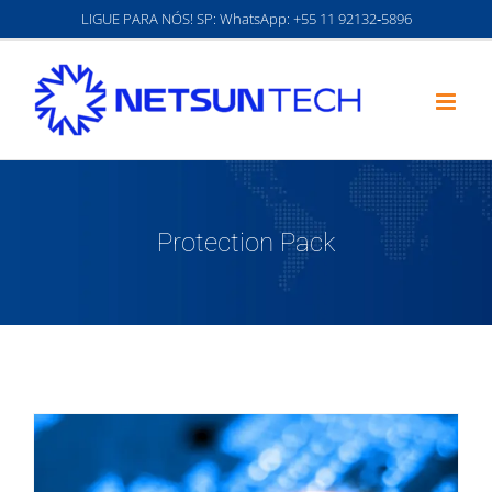
Ir
LIGUE PARA NÓS! SP: WhatsApp:
‪+55 11 92132‑5896‬
para
o
conteúdo
Protection Pack