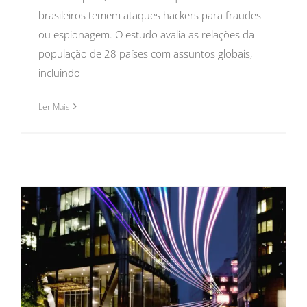
brasileiros temem ataques hackers para fraudes
ou espionagem. O estudo avalia as relações da
população de 28 países com assuntos globais,
incluindo
Ler Mais