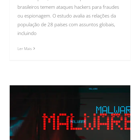
brasileiros temem ataques hackers para fraudes
ou espionagem. O estudo avalia as relações da
população de 28 países com assuntos globais,
incluindo
Ler Mais