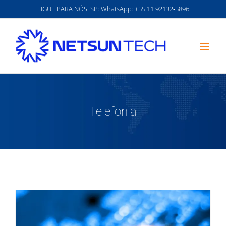
Ir
LIGUE PARA NÓS! SP: WhatsApp:
‪+55 11 92132‑5896‬
para
o
conteúdo
Telefonia