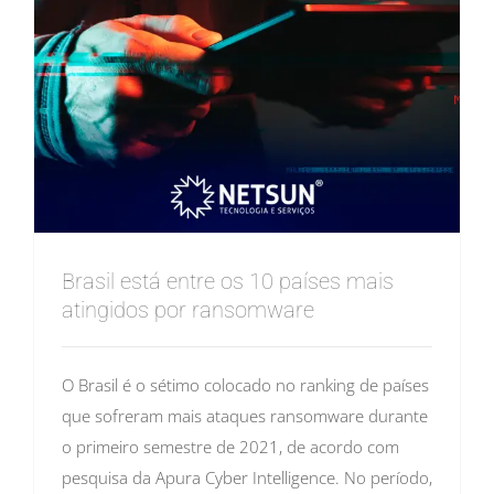
Brasil está entre os 10 países mais
atingidos por ransomware
O Brasil é o sétimo colocado no ranking de países
que sofreram mais ataques ransomware durante
o primeiro semestre de 2021, de acordo com
pesquisa da Apura Cyber Intelligence. No período,