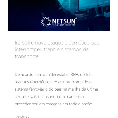
Irã sofre novo ataque cibernético que
interrompeu trens e sistemas de
transporte
De acordo com a mídia estatal IRNA, do Irã,
ataques cibernéticos teriam interrompido o
sistema ferroviário do país na manhã da última
sexta-feira (9), causando um “caos sem
precedentes” em estações em toda a nação.
Ler Mais