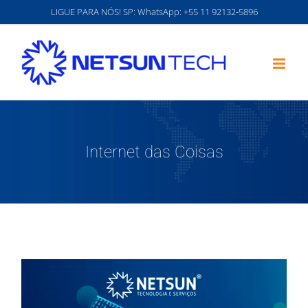
Ir
LIGUE PARA NÓS! SP: WhatsApp:
‪+55 11 92132‑5896‬
para
o
conteúdo
Internet das Coisas