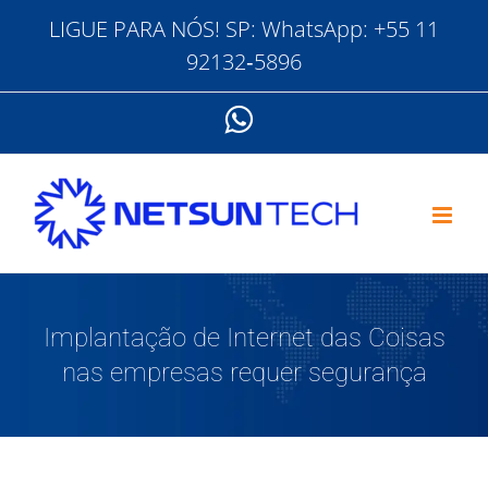
Ir
LIGUE PARA NÓS! SP: WhatsApp:
‪+55 11
para
92132‑5896‬
o
conteúdo
WhatsApp
Implantação de Internet das Coisas
nas empresas requer segurança