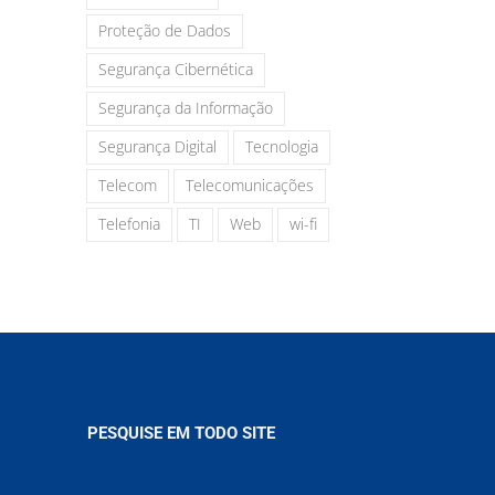
Proteção de Dados
Segurança Cibernética
Segurança da Informação
Segurança Digital
Tecnologia
Telecom
Telecomunicações
Telefonia
TI
Web
wi-fi
PESQUISE EM TODO SITE