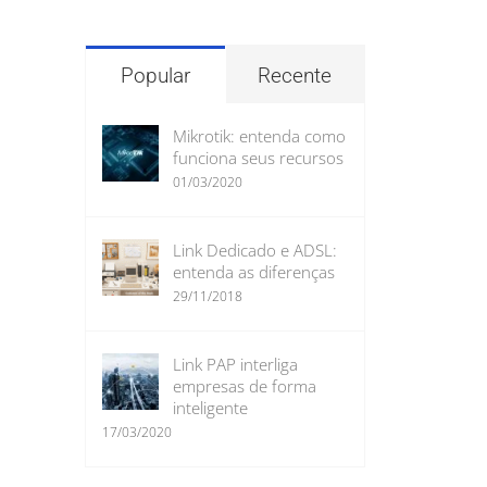
para:
Popular
Recente
Mikrotik: entenda como
funciona seus recursos
01/03/2020
Link Dedicado e ADSL:
entenda as diferenças
29/11/2018
Link PAP interliga
empresas de forma
inteligente
17/03/2020