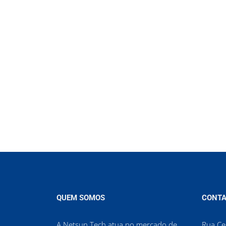
QUEM SOMOS
CONTA
A Netsun Tech atua no mercado de
Rua Cel