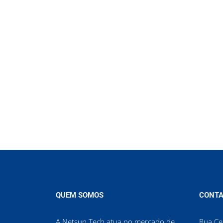
QUEM SOMOS
CONTA
A Netsun Tech atua no mercado de
Rua Cel