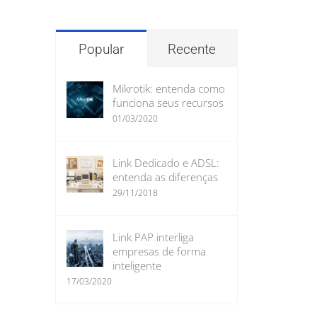
para:
Popular
Recente
Mikrotik: entenda como
funciona seus recursos
01/03/2020
Link Dedicado e ADSL:
entenda as diferenças
29/11/2018
Link PAP interliga
empresas de forma
inteligente
17/03/2020