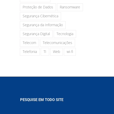
Proteção de Dados
Ransomware
Segurança Cibernética
Segurança da Informação
Segurança Digital
Tecnologia
Telecom
Telecomunicações
Telefonia
TI
Web
wi-fi
PESQUISE EM TODO SITE