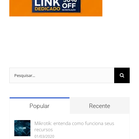
Buscar
resultados
para:
Popular
Recente
Mikrotik: entenda como funciona seus
recursos
01/03/2020