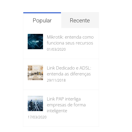
para:
Popular
Recente
Mikrotik: entenda como
funciona seus recursos
01/03/2020
Link Dedicado e ADSL:
entenda as diferenças
29/11/2018
Link PAP interliga
empresas de forma
inteligente
17/03/2020