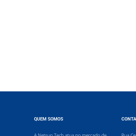
QUEM SOMOS
CONTA
A Netsun Tech atua no mercado de
Rua Cel