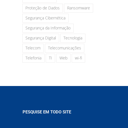
Proteção de Dados
Ransomware
Segurança Cibernética
Segurança da Informação
Segurança Digital
Tecnologia
Telecom
Telecomunicações
Telefonia
TI
Web
wi-fi
PESQUISE EM TODO SITE