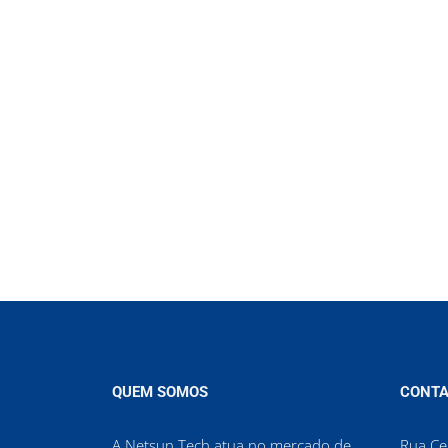
QUEM SOMOS
CONTA
A Netsun Tech atua no mercado de
Rua Cel