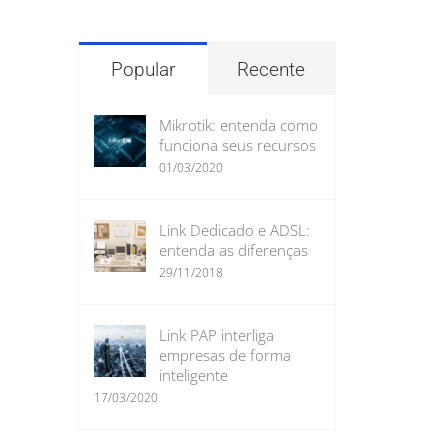
para:
Popular
Recente
Mikrotik: entenda como
funciona seus recursos
01/03/2020
Link Dedicado e ADSL:
entenda as diferenças
29/11/2018
Link PAP interliga
empresas de forma
inteligente
17/03/2020