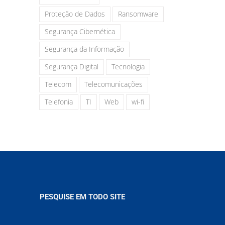
Proteção de Dados
Ransomware
Segurança Cibernética
Segurança da Informação
Segurança Digital
Tecnologia
Telecom
Telecomunicações
Telefonia
TI
Web
wi-fi
PESQUISE EM TODO SITE