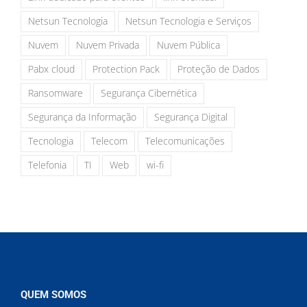
Netsun Tecnologia
Netsun Tecnologia e Serviços
Nuvem
Nuvem Privada
Nuvem Pública
Pabx cloud
Protection Pack
Proteção de Dados
Ransomware
Segurança Cibernética
Segurança da Informação
Segurança Digital
Tecnologia
Telecom
Telecomunicações
Telefonia
TI
Web
wi-fi
QUEM SOMOS