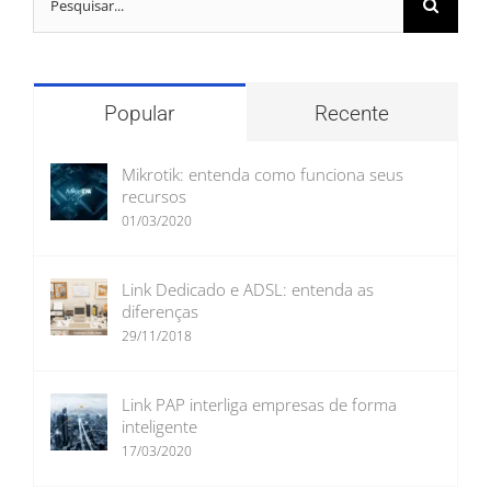
resultados
para:
Popular
Recente
Mikrotik: entenda como funciona seus
recursos
01/03/2020
Link Dedicado e ADSL: entenda as
diferenças
29/11/2018
Link PAP interliga empresas de forma
inteligente
17/03/2020