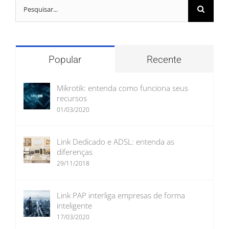
Buscar
resultados
para:
Popular
Recente
Mikrotik: entenda como funciona seus
recursos
01/03/2020
Link Dedicado e ADSL: entenda as
diferenças
29/11/2018
Link PAP interliga empresas de forma
inteligente
17/03/2020