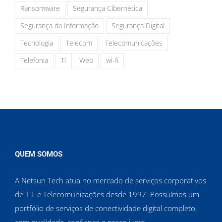
Ransomware
Segurança Cibernética
Segurança da Informação
Segurança Digital
Tecnologia
Telecom
Telecomunicações
Telefonia
TI
Web
wi-fi
QUEM SOMOS
A Netsun Tech atua no mercado de serviços corporativos
de T.I. e Telecomunicações desde 1997. Possuímos um
portfólio de serviços de conectividade digital completo,