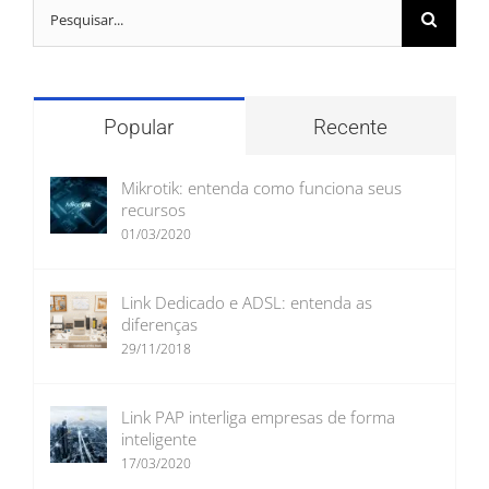
Buscar
resultados
para:
Popular
Recente
Mikrotik: entenda como funciona seus
recursos
01/03/2020
Link Dedicado e ADSL: entenda as
diferenças
29/11/2018
Link PAP interliga empresas de forma
inteligente
17/03/2020