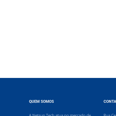
QUEM SOMOS
CONTA
A Netsun Tech atua no mercado de
Rua Cel