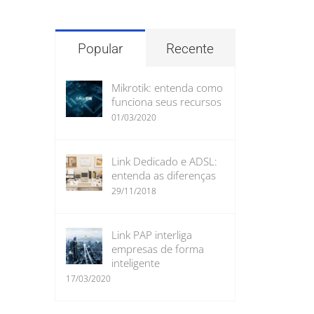
para:
Popular
Recente
Mikrotik: entenda como
funciona seus recursos
01/03/2020
Link Dedicado e ADSL:
entenda as diferenças
29/11/2018
Link PAP interliga
empresas de forma
inteligente
17/03/2020