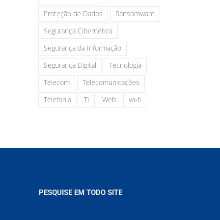
Proteção de Dados
Ransomware
Segurança Cibernética
Segurança da Informação
Segurança Digital
Tecnologia
Telecom
Telecomunicações
Telefonia
TI
Web
wi-fi
PESQUISE EM TODO SITE