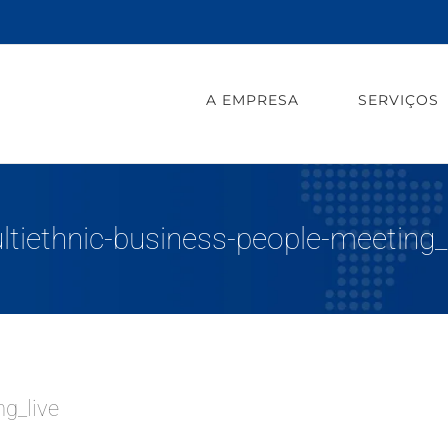
A EMPRESA
SERVIÇOS
ltiethnic-business-people-meeting_l
g_live