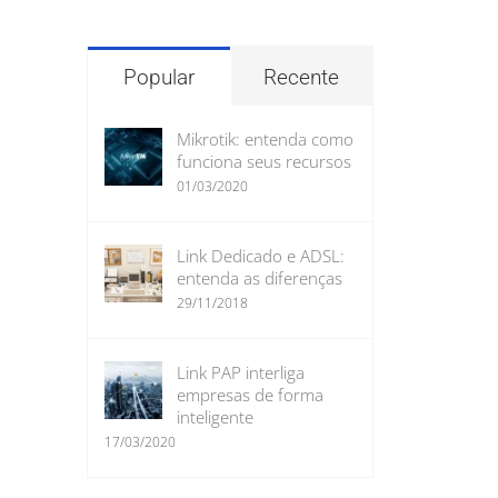
para:
Popular
Recente
Mikrotik: entenda como
funciona seus recursos
01/03/2020
Link Dedicado e ADSL:
entenda as diferenças
29/11/2018
Link PAP interliga
empresas de forma
inteligente
17/03/2020