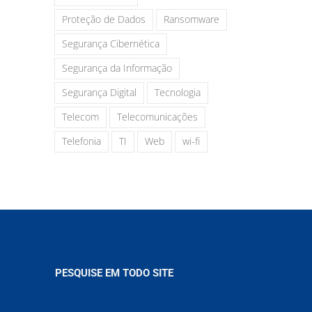
Proteção de Dados
Ransomware
Segurança Cibernética
Segurança da Informação
Segurança Digital
Tecnologia
Telecom
Telecomunicações
Telefonia
TI
Web
wi-fi
PESQUISE EM TODO SITE