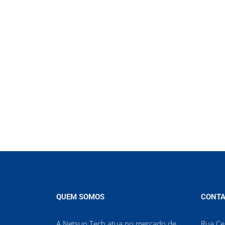
QUEM SOMOS
CONTA
A Netsun Tech atua no mercado de
Rua Cel