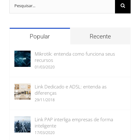
Buscar
resultados
para:
Popular
Recente
Mikrotik: entenda como funciona seus
recursos
01/03/2020
Link Dedicado e ADSL: entenda as
diferenças
29/11/2018
Link PAP interliga empresas de forma
inteligente
17/03/2020