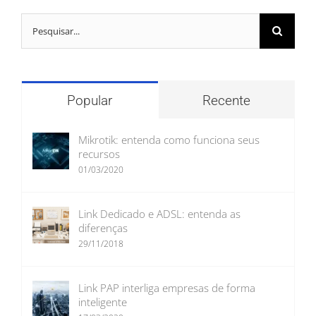
Buscar
resultados
para:
Popular
Recente
Mikrotik: entenda como funciona seus
recursos
01/03/2020
Link Dedicado e ADSL: entenda as
diferenças
29/11/2018
Link PAP interliga empresas de forma
inteligente