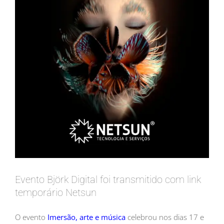
Evento Björk Digital foi transmitido com link
temporário Netsun
O evento
Imersão, arte e música
celebrou nos dias 17 e