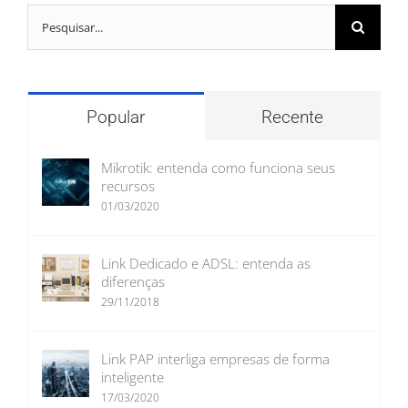
Buscar
resultados
para:
Popular
Recente
Mikrotik: entenda como funciona seus
recursos
01/03/2020
Link Dedicado e ADSL: entenda as
diferenças
29/11/2018
Link PAP interliga empresas de forma
inteligente
17/03/2020