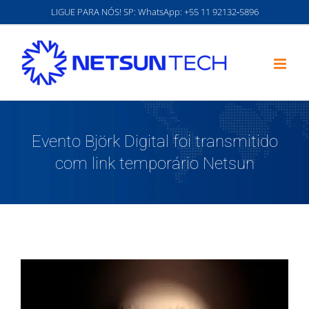
Ir
LIGUE PARA NÓS! SP: WhatsApp:
‪+55 11 92132‑5896‬
para
o
conteúdo
Evento Björk Digital foi transmitido
com link temporário Netsun