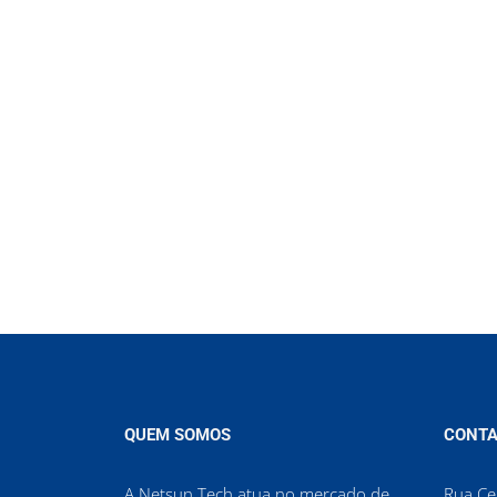
QUEM SOMOS
CONTA
A Netsun Tech atua no mercado de
Rua Cel