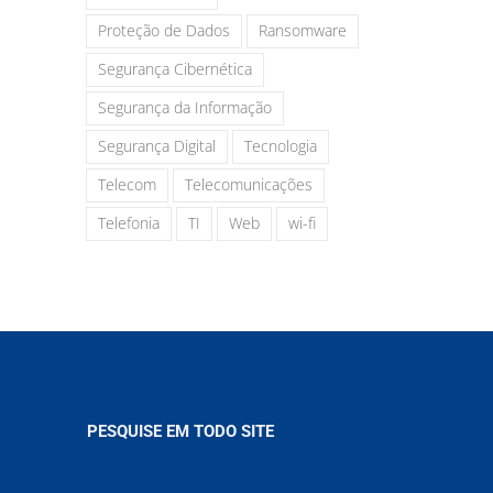
Proteção de Dados
Ransomware
Segurança Cibernética
Segurança da Informação
Segurança Digital
Tecnologia
Telecom
Telecomunicações
Telefonia
TI
Web
wi-fi
PESQUISE EM TODO SITE