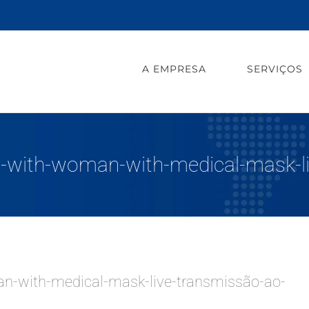
A EMPRESA
SERVIÇOS
w-with-woman-with-medical-mask-li
n-with-medical-mask-live-transmissão-ao-