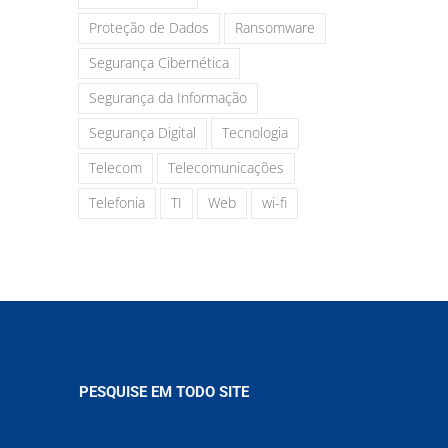
Proteção de Dados
Ransomware
Segurança Cibernética
Segurança da Informação
Segurança Digital
Tecnologia
Telecom
Telecomunicações
Telefonia
TI
Web
wi-fi
PESQUISE EM TODO SITE