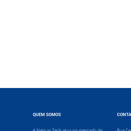
QUEM SOMOS
CONTA
A Netsun Tech atua no mercado de
Rua Cel