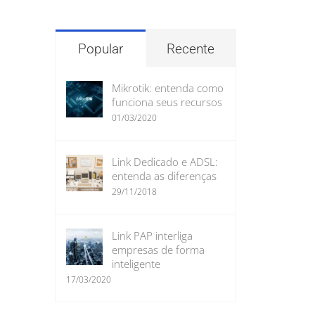
para:
Popular
Recente
Mikrotik: entenda como
funciona seus recursos
01/03/2020
Link Dedicado e ADSL:
entenda as diferenças
29/11/2018
Link PAP interliga
empresas de forma
inteligente
17/03/2020