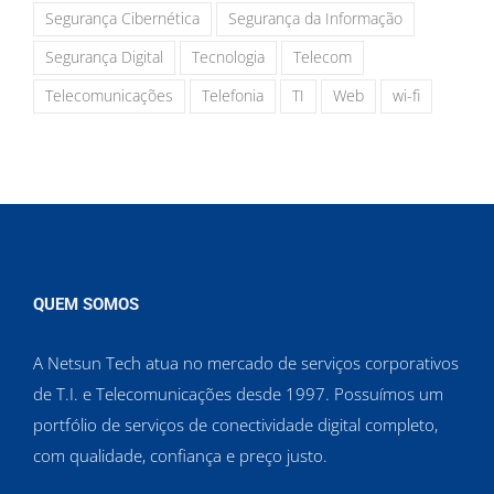
Segurança Cibernética
Segurança da Informação
Segurança Digital
Tecnologia
Telecom
Telecomunicações
Telefonia
TI
Web
wi-fi
QUEM SOMOS
A Netsun Tech atua no mercado de serviços corporativos
de T.I. e Telecomunicações desde 1997. Possuímos um
portfólio de serviços de conectividade digital completo,
com qualidade, confiança e preço justo.