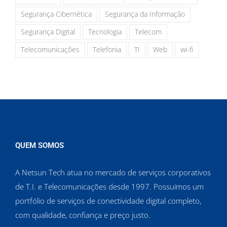
Segurança Cibernética
Segurança da Informação
Segurança Digital
Tecnologia
Telecom
Telecomunicações
Telefonia
TI
Web
wi-fi
QUEM SOMOS
A Netsun Tech atua no mercado de serviços corporativos
de T.I. e Telecomunicações desde 1997. Possuímos um
portfólio de serviços de conectividade digital completo,
com qualidade, confiança e preço justo.