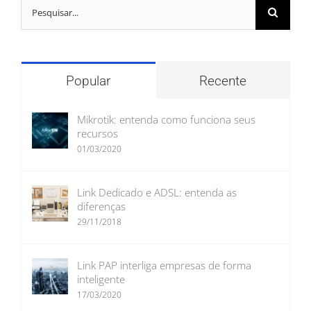
Buscar
resultados
para:
Popular
Recente
Mikrotik: entenda como funciona seus
recursos
01/03/2020
Link Dedicado e ADSL: entenda as
diferenças
29/11/2018
Link PAP interliga empresas de forma
inteligente
17/03/2020