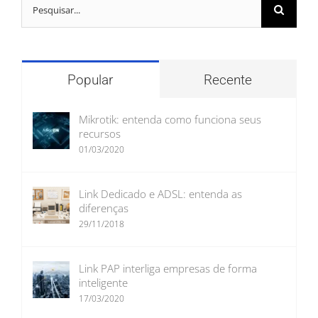
Buscar
resultados
para:
Popular
Recente
Mikrotik: entenda como funciona seus
recursos
01/03/2020
Link Dedicado e ADSL: entenda as
diferenças
29/11/2018
Link PAP interliga empresas de forma
inteligente
17/03/2020