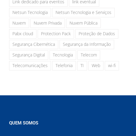
Link dedicado para eventos
link eventual
Netsun Tecnologia
Netsun Tecnologia e Serviços
Nuvem
Nuvem Privada
Nuvem Pública
Pabx cloud
Protection Pack
Proteção de Dados
Segurança Cibernética
Segurança da Informação
Segurança Digital
Tecnologia
Telecom
Telecomunicações
Telefonia
TI
Web
wi-fi
QUEM SOMOS