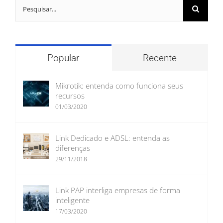
Buscar
resultados
para:
Popular
Recente
Mikrotik: entenda como funciona seus
recursos
01/03/2020
Link Dedicado e ADSL: entenda as
diferenças
29/11/2018
Link PAP interliga empresas de forma
inteligente
17/03/2020