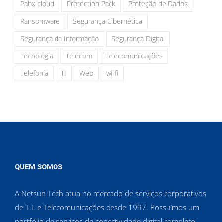
Pabx cloud
Protection Pack
Proteção de Dados
Ransomware
Segurança Cibernética
Segurança da Informação
Segurança Digital
Tecnologia
Telecom
Telecomunicações
Telefonia
TI
Web
wi-fi
QUEM SOMOS
A Netsun Tech atua no mercado de serviços corporativos
de T.I. e Telecomunicações desde 1997. Possuímos um
portfólio de serviços de conectividade digital completo,