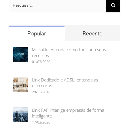
Buscar
resultados
para:
Popular
Recente
Mikrotik: entenda como funciona seus
recursos
01/03/2020
Link Dedicado e ADSL: entenda as
diferenças
29/11/2018
Link PAP interliga empresas de forma
inteligente
17/03/2020