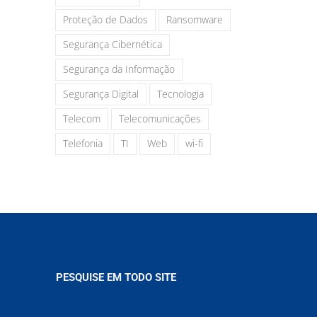
Proteção de Dados
Ransomware
Segurança Cibernética
Segurança da Informação
Segurança Digital
Tecnologia
Telecom
Telecomunicações
Telefonia
TI
Web
wi-fi
PESQUISE EM TODO SITE