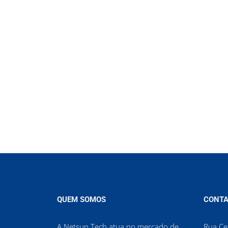
QUEM SOMOS
CONTA
A Netsun Tech atua no mercado de
Rua Cel