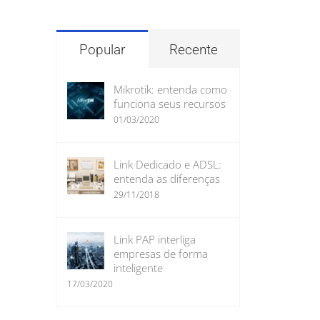
para:
Popular
Recente
Mikrotik: entenda como
funciona seus recursos
01/03/2020
Link Dedicado e ADSL:
entenda as diferenças
29/11/2018
Link PAP interliga
empresas de forma
inteligente
17/03/2020