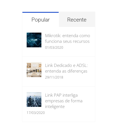
para:
Popular
Recente
Mikrotik: entenda como
funciona seus recursos
01/03/2020
Link Dedicado e ADSL:
entenda as diferenças
29/11/2018
Link PAP interliga
empresas de forma
inteligente
17/03/2020