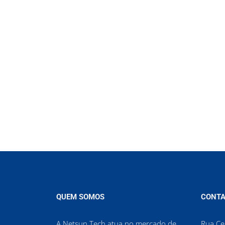
QUEM SOMOS
CONTA
A Netsun Tech atua no mercado de
Rua Cel