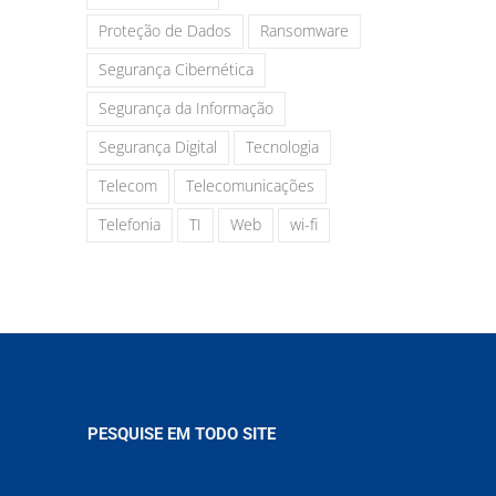
Proteção de Dados
Ransomware
Segurança Cibernética
Segurança da Informação
Segurança Digital
Tecnologia
Telecom
Telecomunicações
Telefonia
TI
Web
wi-fi
PESQUISE EM TODO SITE