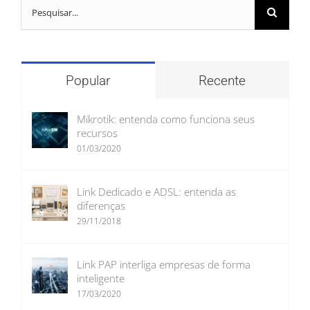
Buscar
resultados
para:
Popular
Recente
Mikrotik: entenda como funciona seus
recursos
01/03/2020
Link Dedicado e ADSL: entenda as
diferenças
29/11/2018
Link PAP interliga empresas de forma
inteligente
17/03/2020