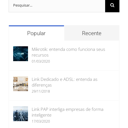
Buscar
resultados
para:
Popular
Recente
Mikrotik: entenda como funciona seus
recursos
01/03/2020
Link Dedicado e ADSL: entenda as
diferenças
29/11/2018
Link PAP interliga empresas de forma
inteligente
17/03/2020