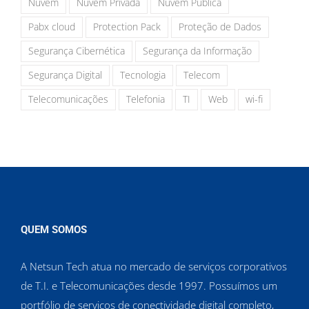
Nuvem
Nuvem Privada
Nuvem Pública
Pabx cloud
Protection Pack
Proteção de Dados
Segurança Cibernética
Segurança da Informação
Segurança Digital
Tecnologia
Telecom
Telecomunicações
Telefonia
TI
Web
wi-fi
QUEM SOMOS
A Netsun Tech atua no mercado de serviços corporativos
de T.I. e Telecomunicações desde 1997. Possuímos um
portfólio de serviços de conectividade digital completo,