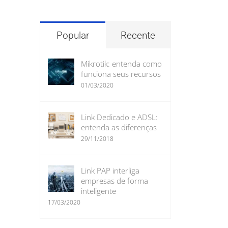
para:
Popular
Recente
Mikrotik: entenda como
funciona seus recursos
01/03/2020
Link Dedicado e ADSL:
entenda as diferenças
29/11/2018
Link PAP interliga
empresas de forma
inteligente
17/03/2020