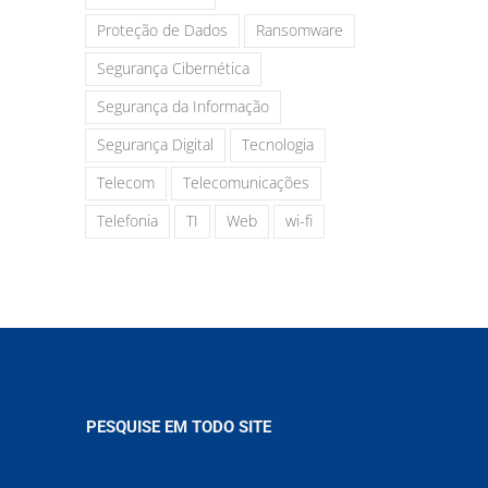
Proteção de Dados
Ransomware
Segurança Cibernética
Segurança da Informação
Segurança Digital
Tecnologia
Telecom
Telecomunicações
Telefonia
TI
Web
wi-fi
PESQUISE EM TODO SITE