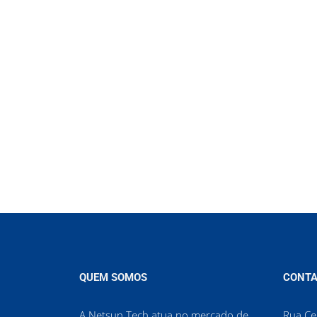
QUEM SOMOS
CONTA
A Netsun Tech atua no mercado de
Rua Cel