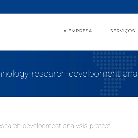
A EMPRESA
SERVIÇOS
hnology-research-develpoment-ana
search-develpoment-analysis-protect-