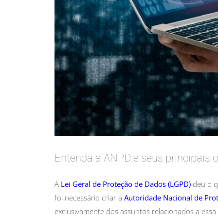
Entenda a ANPD e seus principais o
A
Lei Geral de Proteção de Dados (LGPD
)
deu o q
foi necessário criar a
Autoridade Nacional de Pro
exclusivamente dos assuntos relacionados a essa 