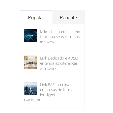
para:
Popular
Recente
Mikrotik: entenda como
funciona seus recursos
01/03/2020
Link Dedicado e ADSL:
entenda as diferenças
29/11/2018
Link PAP interliga
empresas de forma
inteligente
17/03/2020