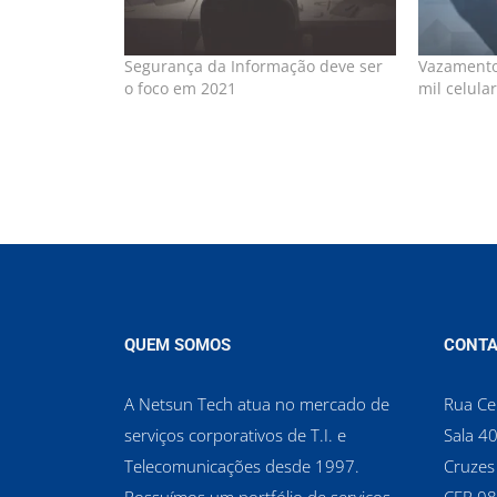
Segurança da Informação deve ser
Vazamento
o foco em 2021
mil celula
QUEM SOMOS
CONTA
A Netsun Tech atua no mercado de
Rua Cel
serviços corporativos de T.I. e
Sala 40
Telecomunicações desde 1997.
Cruzes