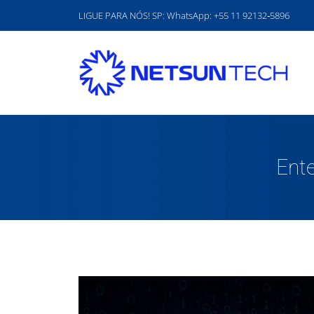
Ir
LIGUE PARA NÓS! SP: WhatsApp:
‪+55 11 92132‑5896‬
para
o
conteúdo
Ente