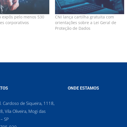
 expôs pelo menos 530
CNI lança cartilha gratuita com
res corporativos
orientações sobre a Lei Geral de
Proteção de Dados
TOS
ONDE ESTAMOS
. Cardoso de Siqueira, 1118,
8, Vila Oliveira, Mogi das
 – SP