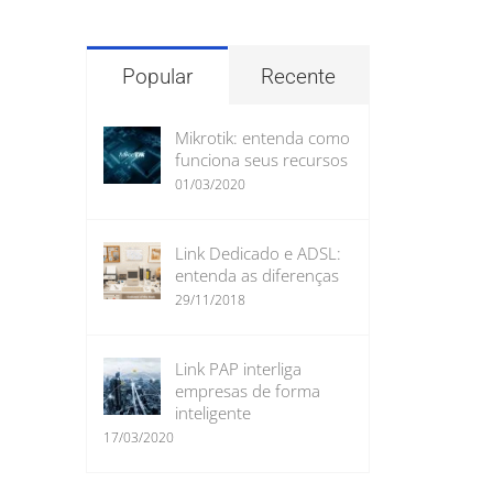
para:
Popular
Recente
Mikrotik: entenda como
funciona seus recursos
01/03/2020
Link Dedicado e ADSL:
entenda as diferenças
29/11/2018
Link PAP interliga
empresas de forma
inteligente
17/03/2020