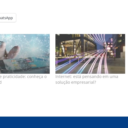
atsApp
 praticidade: conheça o
Internet: está pensando em uma
d
solução empresarial?