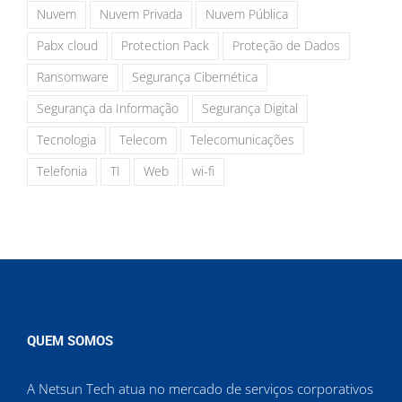
Nuvem
Nuvem Privada
Nuvem Pública
Pabx cloud
Protection Pack
Proteção de Dados
Ransomware
Segurança Cibernética
Segurança da Informação
Segurança Digital
Tecnologia
Telecom
Telecomunicações
Telefonia
TI
Web
wi-fi
QUEM SOMOS
A Netsun Tech atua no mercado de serviços corporativos