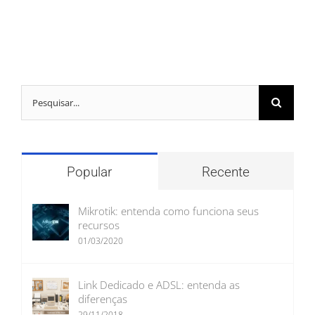
Buscar
resultados
para:
Popular
Recente
Mikrotik: entenda como funciona seus
recursos
01/03/2020
Link Dedicado e ADSL: entenda as
diferenças
29/11/2018