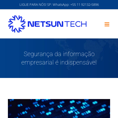
Ir
LIGUE PARA NÓS! SP: WhatsApp:
‪+55 11 92132‑5896‬
para
o
conteúdo
Segurança da informação
empresarial é indispensável