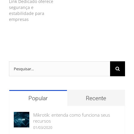
Link Dedicado oferece
segurança e
estabilidade para
empresas
Buscar
resultados
para:
Popular
Recente
Mikrotik: entenda como funciona seus
recursos
01/03/2020