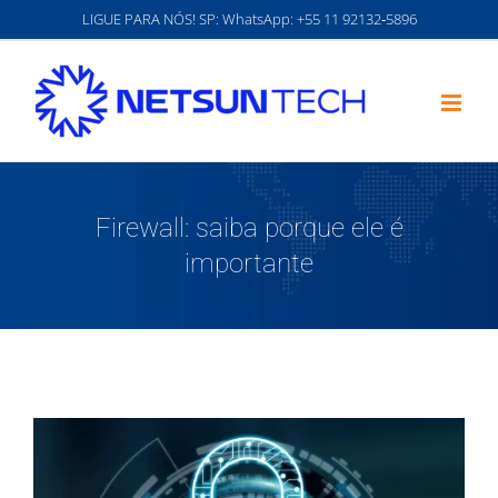
Ir
LIGUE PARA NÓS! SP: WhatsApp:
‪+55 11 92132‑5896‬
para
o
conteúdo
Firewall: saiba porque ele é
importante