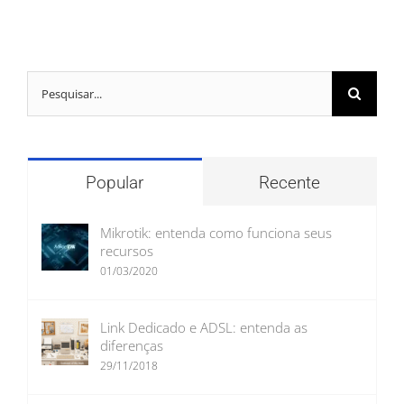
Buscar
resultados
para:
Popular
Recente
Mikrotik: entenda como funciona seus
recursos
01/03/2020
Link Dedicado e ADSL: entenda as
diferenças
29/11/2018