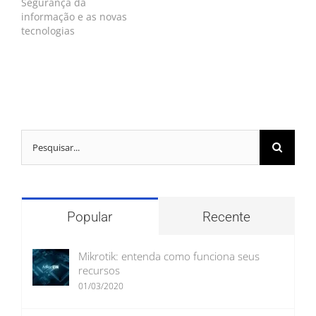
Segurança da
informação e as novas
tecnologias
Buscar
resultados
para:
Popular
Recente
Mikrotik: entenda como funciona seus
recursos
01/03/2020